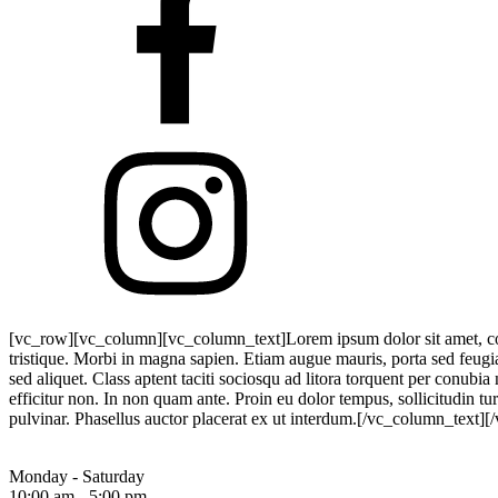
[vc_row][vc_column][vc_column_text]Lorem ipsum dolor sit amet, co
tristique. Morbi in magna sapien. Etiam augue mauris, porta sed feugia
sed aliquet. Class aptent taciti sociosqu ad litora torquent per conubi
efficitur non. In non quam ante. Proin eu dolor tempus, sollicitudin
pulvinar. Phasellus auctor placerat ex ut interdum.[/vc_column_text]
Monday - Saturday
10:00 am - 5:00 pm