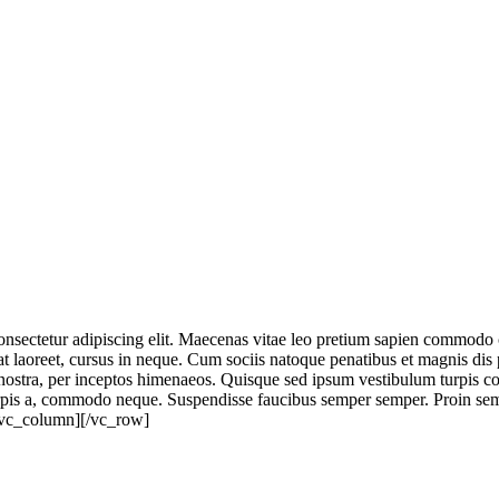
nsectetur adipiscing elit. Maecenas vitae leo pretium sapien commodo
t laoreet, cursus in neque. Cum sociis natoque penatibus et magnis dis 
a nostra, per inceptos himenaeos. Quisque sed ipsum vestibulum turpis con
 turpis a, commodo neque. Suspendisse faucibus semper semper. Proin s
[/vc_column][/vc_row]